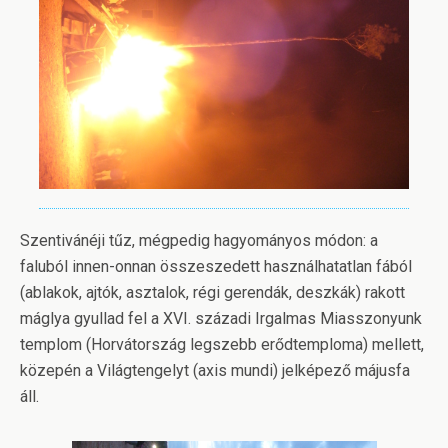
Szentivánéji tűz, mégpedig hagyományos módon: a
faluból innen-onnan összeszedett hasz
nálhatatlan fából
(ablakok, ajtók, asztalok, régi gerendák, deszkák) rakott
máglya gyullad fel a XVI. századi Irgalmas Miasszonyunk
templom (Horvátország legszebb erődtemploma) mellett,
közepén a Világtengelyt (axis mundi) jelképező májusfa
áll.