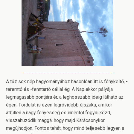
A tűz sok nép hagyományához hasonlóan itt is fénykeltő, -
teremtő és -fenntartó céllal ég. A Nap ekkor pályája
legmagasabb pontjára ér, a leghosszabb ideig látható az
égen. Fordulat is ezen legrövidebb éjszaka, amikor
átbillen a nagy fényesség és innentől fogyni kezd,
visszahúzódik maggá, hogy majd Karácsonykor
megújhodjon. Fontos tehát, hogy mind teljesebb legyen a