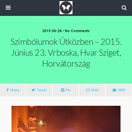
2015-06-26 • No Comments
Szimbólumok Útközben – 2015.
Június 23. Vrboska, Hvar Sziget,
Horvátország
Share
Tweet
Pin
Mail
SMS