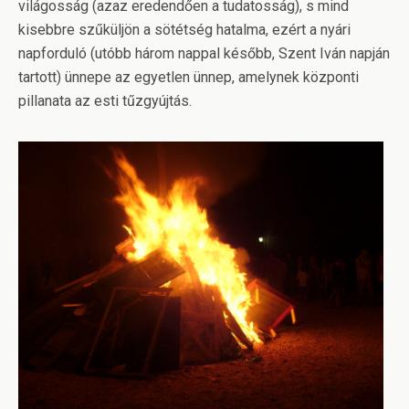
világosság (azaz eredendően a tudatosság), s mind
kisebbre szűküljön a sötétség hatalma, ezért a nyári
napforduló (utóbb három nappal később, Szent Iván napján
tartott) ünnepe az egyetlen ünnep, amelynek központi
pillanata az esti tűzgyújtás.