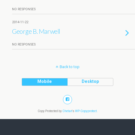
NO RESPONSES
2014-11-22
George B. Marwell
NO RESPONSES
Back to top
Mobile
Desktop
Copy Protected by
Chetan
's
WP-Copyprotect
.