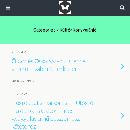
Categories ›
Kútfő/Könyvajánló
2017-04-23
Őskor és Őskönyv – az Istenhez
vezető további út térképei
NO RESPONSES
2017-02-23
Hősi életút a mai korban – Utószó
Hajdu Ráfis Gábor: Hit és
gyógyulás című posztumusz
kötetéhez