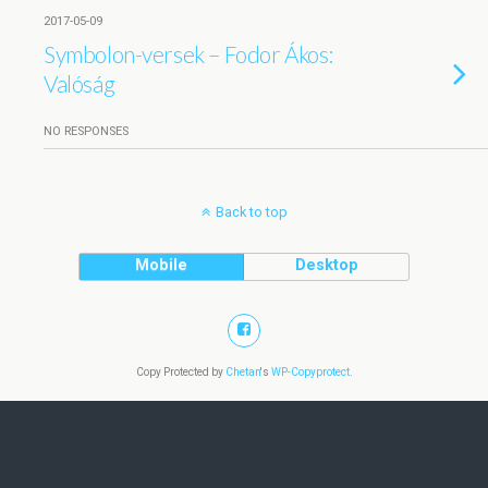
2017-05-09
Symbolon-versek – Fodor Ákos:
Valóság
NO RESPONSES
Back to top
Mobile
Desktop
Copy Protected by
Chetan
's
WP-Copyprotect
.