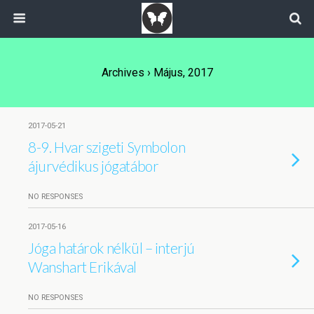
Archives › Május, 2017
2017-05-21
8-9. Hvar szigeti Symbolon
ájurvédikus jógatábor
NO RESPONSES
2017-05-16
Jóga határok nélkül – interjú
Wanshart Erikával
NO RESPONSES