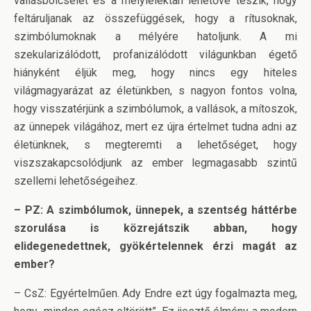
vallásbölcselet és a mélylélektan lehetővé teszik, hogy
feltáruljanak az összefüggések, hogy a rítusoknak,
szimbólumoknak a mélyére hatoljunk. A mi
szekularizálódott, profanizálódott világunkban égető
hiányként éljük meg, hogy nincs egy hiteles
világmagyarázat az életünkben, s nagyon fontos volna,
hogy visszatérjünk a szimbólumok, a vallások, a mítoszok,
az ünnepek világához, mert ez újra értelmet tudna adni az
életünknek, s megteremti a lehetőséget, hogy
viszszakapcsolódjunk az ember legmagasabb szintű
szellemi lehetőségeihez.
– PZ: A szimbólumok, ünnepek, a szentség háttérbe
szorulása is közrejátszik abban, hogy
elidegenedettnek, gyökértelennek érzi magát az
ember?
– CsZ: Egyértelműen. Ady Endre ezt úgy fogalmazta meg,