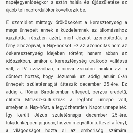
napéjegyenlőségkor s aztán halála és újjászületése az
újabb téli napfordulókor következik be.
E szemlélet mintegy örököseként a kereszténység a
maga ünnepeit ennek a küzdelemnek az állomásaihoz
igazította, részben azért, mert Jézust azonosították a
fény elhozójával, a Nap-hőssel. Ez az azonosítás nem az
őskereszténység idejében történt, hanem abban az
időszakban, amikor a kereszténység uralkodó vallássá
vált, a IV. században, a niceai zsinaton, amikor azt a
döntést hozták, hogy Jézusnak az addig január 6-án
ünnepelt születésnapját átteszik december 25-ére. Ez
addig a Római Birodalomban elterjedt, perzsa eredetű,
elitista Mitrász-kultusznak a legfőbb ünnepe volt,
amelyen a Nap-hőst, a legyőzhetetlen Napot ünnepelték.
Így került Jézus születésnapja december 25-ére,
tulajdonképpen jogosan, hiszen megváltói tettével a fényt,
a világosságot hozta el az emberiség számára.