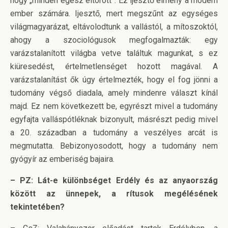
hogy „minden egész eltörött”. Ez ijesztő élmény a modern
ember számára. Ijesztő, mert megszűnt az egységes
világmagyarázat, eltávolodtunk a vallástól, a mítoszoktól,
ahogy a szociológusok megfogalmazták: egy
varázstalanított világba vetve találtuk magunkat, s ez
kiüresedést, értelmetlenséget hozott magával. A
varázstalanítást ők úgy értelmezték, hogy el fog jönni a
tudomány végső diadala, amely mindenre választ kínál
majd. Ez nem következett be, egyrészt mivel a tudomány
egyfajta valláspótléknak bizonyult, másrészt pedig mivel
a 20. században a tudomány a veszélyes arcát is
megmutatta. Bebizonyosodott, hogy a tudomány nem
gyógyír az emberiség bajaira.
– PZ: Lát-e különbséget Erdély és az anyaország
között az ünnepek, a rítusok megélésének
tekintetében?