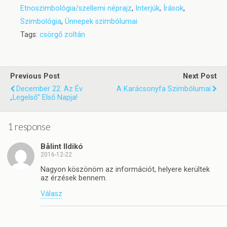
Etnoszimbológia/szellemi néprajz
,
Interjúk
,
Írások
,
Szimbológia
,
Ünnepek szimbólumai
Tags:
csörgő zoltán
Previous Post
Next Post
December 22. Az Év
A Karácsonyfa Szimbólumai
„legelső” Első Napja!
1 response
Bålint Ildikó
2016-12-22
Nagyon köszönöm az információt, helyere kerültek
az érzések bennem.
Válasz