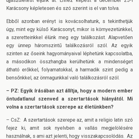
újjászületést éljünk át. Ehhez képest a december 25-i
Karácsony képletesen és szó szerint is el van tolva.
Ebből azonban erényt is kovácsolhatunk, s tekinthetjük
úgy, mint egy külső Karácsonyt, mikor is környezetünkkel,
a szeretteinkkel élünk meg egy találkozást. Alapvetően
egy ünnep háromszintű találkozásról szól. Az egyik
szinten az őseink hagyományaival léphetünk kapcsolatba,
a másodikon összhangba kerülhetünk a mindenséget
átható erőkkel, folyamatokkal, a harmadik szint pedig a
bensőnkkel, az önmagunkkal való találkozásról szól.
– PZ: Egyik írásában azt állítja, hogy a modern ember
öntudatlanul szenved a szertartások hiányától. Mi
volna a szertartások szerepe az életünkben?
– CsZ: A szertartások szerepe az, amit a religio latin szó
fejez ki, amit sok nyelvben a vallás megjelölésére
használnak, s ami azt jelenti, hogy visszakapcsolódás. Az