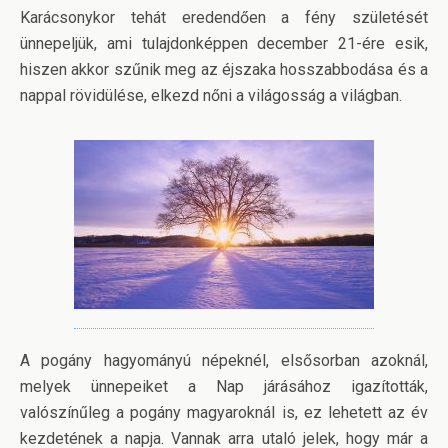
Karácsonykor tehát eredendően a fény születését
ünnepeljük, ami tulajdonképpen december 21-ére esik,
hiszen akkor szűnik meg az éjszaka hosszabbodása és a
nappal rövidülése, elkezd nőni a világosság a világban.
A pogány hagyományú népeknél, elsősorban azoknál,
melyek ünnepeiket a Nap járásához igazították,
valószínűleg a pogány magyaroknál is, ez lehetett az év
kezdetének a napja. Vannak arra utaló jelek, hogy már a