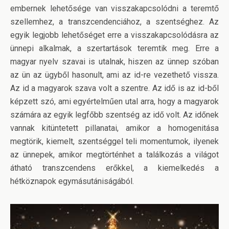
embernek lehetősége van visszakapcsolódni a teremtő
szellemhez, a transzcendenciához, a szentséghez. Az
egyik legjobb lehetőséget erre a visszakapcsolódásra az
ünnepi alkalmak, a szertartások teremtik meg. Erre a
magyar nyelv szavai is utalnak, hiszen az ünnep szóban
az ün az ügyből hasonult, ami az id-re vezethető vissza.
Az id a magyarok szava volt a szentre. Az idő is az id-ből
képzett szó, ami egyértelműen utal arra, hogy a magyarok
számára az egyik legfőbb szentség az idő volt. Az időnek
vannak kitüntetett pillanatai, amikor a homogenitása
megtörik, kiemelt, szentséggel teli momentumok, ilyenek
az ünnepek, amikor megtörténhet a találkozás a világot
átható transzcendens erőkkel, a kiemelkedés a
hétköznapok egymásutániságából.