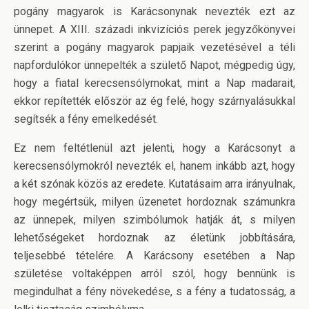
pogány magyarok is Karácsonynak nevezték ezt az
ünnepet. A XIII. századi inkvizíciós perek jegyzőkönyvei
szerint a pogány magyarok papjaik vezetésével a téli
napfordulókor ünnepelték a születő Napot, mégpedig úgy,
hogy a fiatal kerecsensólymokat, mint a Nap madarait,
ekkor repítették először az ég felé, hogy szárnyalásukkal
segítsék a fény emelkedését.
Ez nem feltétlenül azt jelenti, hogy a Karácsonyt a
kerecsensólymokról nevezték el, hanem inkább azt, hogy
a két szónak közös az eredete. Kutatásaim arra irányulnak,
hogy megértsük, milyen üzenetet hordoznak számunkra
az ünnepek, milyen szimbólumok hatják át, s milyen
lehetőségeket hordoznak az életünk jobbítására,
teljesebbé tételére. A Karácsony esetében a Nap
születése voltaképpen arról szól, hogy bennünk is
megindulhat a fény növekedése, s a fény a tudatosság, a