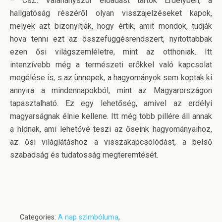
– CsZ: Valahányszor előadást tartok Erdélyben, a
hallgatóság részéről olyan visszajelzéseket kapok,
melyek azt bizonyítják, hogy értik, amit mondok, tudják
hova tenni ezt az összefüggésrendszert, nyitottabbak
ezen ősi világszemléletre, mint az otthoniak. Itt
intenzívebb még a természeti erőkkel való kapcsolat
megélése is, s az ünnepek, a hagyományok sem koptak ki
annyira a mindennapokból, mint az Magyarországon
tapasztalható. Ez egy lehetőség, amivel az erdélyi
magyarságnak élnie kellene. Itt még több pillére áll annak
a hídnak, ami lehetővé teszi az őseink hagyományaihoz,
az ősi világlátáshoz a visszakapcsolódást, a belső
szabadság és tudatosság megteremtését.
Categories:
A nap szimbóluma
,