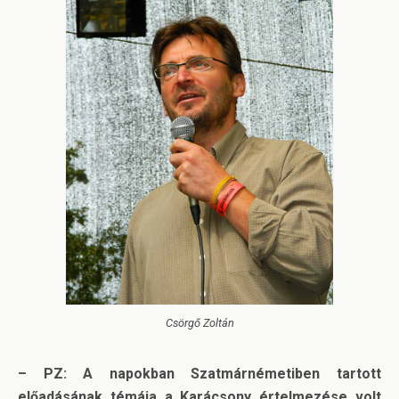
Csörgő Zoltán
– PZ: A napokban Szatmárnémetiben tartott
előadásának témája a Karácsony értelmezése volt