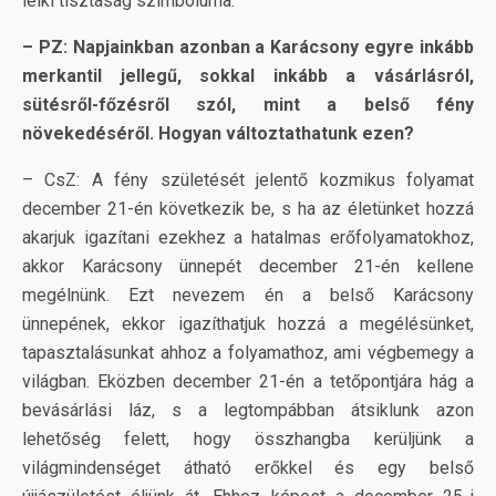
lelki tisztaság szimbóluma.
– PZ: Napjainkban azonban a Karácsony egyre inkább
merkantil jellegű, sokkal inkább a vásárlásról,
sütésről-főzésről szól, mint a belső fény
növekedéséről. Hogyan változtathatunk ezen?
– CsZ: A fény születését jelentő kozmikus folyamat
december 21-én következik be, s ha az életünket hozzá
akarjuk igazítani ezekhez a hatalmas erőfolyamatokhoz,
akkor Karácsony ünnepét december 21-én kellene
megélnünk. Ezt nevezem én a belső Karácsony
ünnepének, ekkor igazíthatjuk hozzá a megélésünket,
tapasztalásunkat ahhoz a folyamathoz, ami végbemegy a
világban. Eközben december 21-én a tetőpontjára hág a
bevásárlási láz, s a legtompábban átsiklunk azon
lehetőség felett, hogy összhangba kerüljünk a
világmindenséget átható erőkkel és egy belső