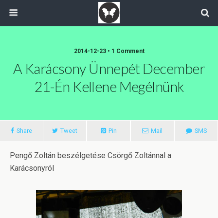
2014-12-23 • 1 Comment
A Karácsony Ünnepét December
21-Én Kellene Megélnünk
Share
Tweet
Pin
Mail
SMS
Pengő Zoltán beszélgetése Csörgő Zoltánnal a
Karácsonyról