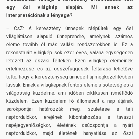
egy ősi világkép alapján. Mi ennek az
interpretációnak a lényege?
– CsZ: A keresztény ünnepek ráépültek egy ősi
világlátáson alapuló ünneprendre, amelynek számos
eleme tovább él más vallási rendszerekben is. Ez a
rekonstruált világkép sok ezer éves, valaha egységesen
létezett az északi féltekén. Ezen világkép elemeinek
értelmezése és az összefüggések feltárása lehetővé
tette, hogy a kereszténység ünnepeit új megközelítésben
lássuk. Ennek a világképnek fontos eleme a sötétség és a
világosság küzdelme, ami időben ciklikusan ismétlődő
küzdelem. Ezen küzdelem fő állomásait a nap útjának
sarokpontjai határozzák meg: születése a téli
napfordulókor, erejének kibontakozása a tavaszi
napéjegyenlőségkor, életének csúcspontja a nyári
napfordulókor, majd életének hanyatlása az őszi