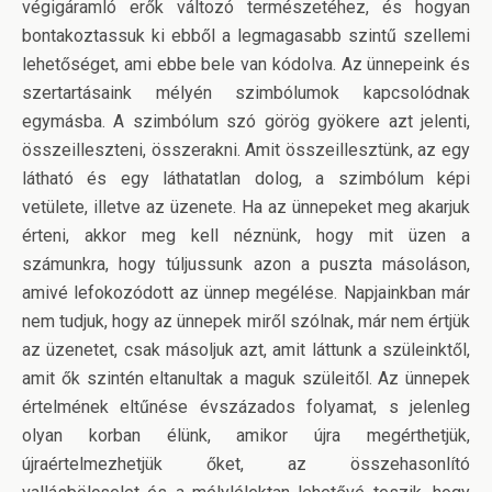
végigáramló erők változó természetéhez, és hogyan
bontakoztassuk ki ebből a legmagasabb szintű szellemi
lehetőséget, ami ebbe bele van kódolva. Az ünnepeink és
szertartásaink mélyén szimbólumok kapcsolódnak
egymásba. A szimbólum szó görög gyökere azt jelenti,
összeilleszteni, összerakni. Amit összeillesztünk, az egy
látható és egy láthatatlan dolog, a szimbólum képi
vetülete, illetve az üzenete. Ha az ünnepeket meg akarjuk
érteni, akkor meg kell néznünk, hogy mit üzen a
számunkra, hogy túljussunk azon a puszta másoláson,
amivé lefokozódott az ünnep megélése. Napjainkban már
nem tudjuk, hogy az ünnepek miről szólnak, már nem értjük
az üzenetet, csak másoljuk azt, amit láttunk a szüleinktől,
amit ők szintén eltanultak a maguk szüleitől. Az ünnepek
értelmének eltűnése évszázados folyamat, s jelenleg
olyan korban élünk, amikor újra megérthetjük,
újraértelmezhetjük őket, az összehasonlító