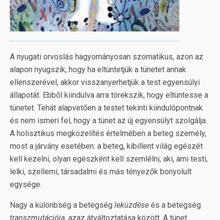
A nyugati orvoslás hagyományosan szomatikus, azon az
alapon nyugszik, hogy ha eltüntetjük a tünetet annak
ellenszerével, akkor visszanyerhetjük a test egyensúlyi
állapotát. Ebből kiindulva arra törekszik, hogy eltüntesse a
tünetet. Tehát alapvetően a testet tekinti kiindulópontnak
és nem ismeri fel, hogy a tünet az új egyensúlyt szolgálja.
A holisztikus megközelítés értelmében a beteg személy,
most a járvány esetében: a beteg, kibillent világ egészét
kell kezelni, olyan egészként kell szemlélni, aki, ami testi,
lelki, szellemi, társadalmi és más tényezők bonyolult
egysége.
Nagy a különbség a betegség
leküzdése
és a betegség
transzmutációja,
azaz átváltoztatása között. A tünet