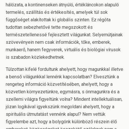
hálózata, a kontinenseken átnyúló, értékláncokon alapuló
termelés, szállítás és értékesítés, amelyek túl sok
függőséget alakítottak ki globális szinten. Ez régóta
tudottan sebezhetővé tette megszokott és
természetellenessé fejlesztett világunkat. Selyemútjainak
szövevényein nem csak információk, tőke, emberek,
munkaerő, hanem fegyverek, virtuális és biológiai vírusok
is szabadon közlekedhetnek.
Túlzottan kifelé fordultunk ahelyett, hogy magunkkal illetve
a benső világunkkal lennénk kapcsolatban? Elvesztünk a
rengeteg információ közvetítésében, ahelyett, hogy a
közvetlen környezetünkre, egymásra, s önmagunkra és a
szellemi világra figyeltünk volna? Mindent intellektuálisan,
józan logikával igyekszünk megoldani ahelyett, hogy a
spirituális útmutatást vennénk alapul? Nem vettük
figyelembe azt, hogy a bolygónk különböző részein élő