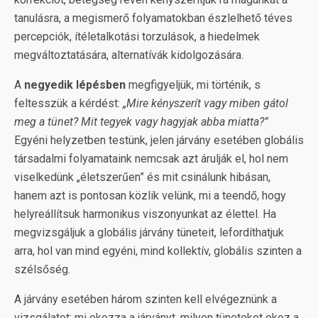
tanulásra, a megismerő folyamatokban észlelhető téves
percepciók, ítéletalkotási torzulások, a hiedelmek
megváltoztatására, alternatívák kidolgozására.
A
negyedik lépésben
megfigyeljük, mi történik, s
feltesszük a kérdést:
„Mire kényszerít vagy miben gátol
meg a tünet? Mit tegyek vagy hagyjak abba miatta?”
Egyéni helyzetben testünk, jelen járvány esetében globális
társadalmi folyamataink nemcsak azt árulják el, hol nem
viselkedünk „életszerűen” és mit csinálunk hibásan,
hanem azt is pontosan közlik velünk, mi a teendő, hogy
helyreállítsuk harmonikus viszonyunkat az élettel. Ha
megvizsgáljuk a globális járvány tüneteit, lefordíthatjuk
arra, hol van mind egyéni, mind kollektív, globális szinten a
szélsőség.
A járvány esetében három szinten kell elvégeznünk a
vizsgálatot: mi okozza a járványt, milyen tüneteket okoz a