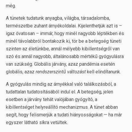
még.
A tünetek tudatunk anyagba, világba, társadalomba,
természetbe zuhant árnyékoldalai. Kijelenthetjük azt is –
igaz óvatosan – immár, hogy minél nagyobb léptékben és
minél távolabbról bontakozik ki, tör be a betegség tüneti
szinten az életünkbe, annál mélyebb kibillentségről van
szó és annál nagyobb, általánosabb mértékű gyógyulásra
van szükség. Globális járvány, azaz pandémia esetén
globális, azaz
rendszerszintű változást
kell elindítanunk.
A gyógyulás mindig az árnyékkal való találkozásból, a
tudattalan tudatosításából indul el. A betegség, jelen
esetben a járvány tehát valójában gyógyító, a
kibillentséget helyreállító mechanizmus. A tünet abban
segít, hogy felismerjük a tudati hiányosságokat — ha már
egyszer látható síkra vetültek.