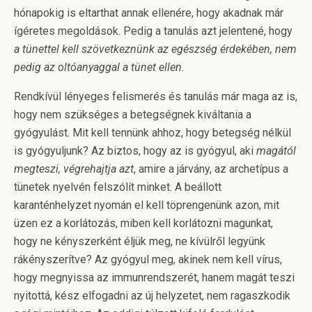
hónapokig is eltarthat annak ellenére, hogy akadnak már
ígéretes megoldások. Pedig a tanulás azt jelentené, hogy
a tünettel kell szövetkeznünk az egészség érdekében, nem
pedig az oltóanyaggal a tünet ellen.
Rendkívül lényeges felismerés és tanulás már maga az is,
hogy nem szükséges a betegségnek kiváltania a
gyógyulást. Mit kell tennünk ahhoz, hogy betegség nélkül
is gyógyuljunk? Az biztos, hogy az is gyógyul, aki
magától
megteszi, végrehajtja azt
, amire a járvány, az archetípus a
tünetek nyelvén felszólít minket. A beállott
karanténhelyzet nyomán el kell töprengenünk azon, mit
üzen ez a korlátozás, miben kell korlátozni magunkat,
hogy ne kényszerként éljük meg, ne kívülről legyünk
rákényszerítve? Az gyógyul meg, akinek nem kell vírus,
hogy megnyissa az immunrendszerét, hanem magát teszi
nyitottá, kész elfogadni az új helyzetet, nem ragaszkodik