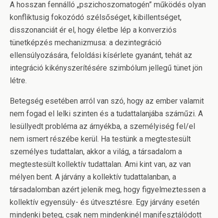
A hosszan fennálló „pszichoszomatogén” működés olyan
konfliktusig fokozódó szélsőséget, kibillentséget,
disszonanciát ér el, hogy életbe lép a konverziós
tünetképzés mechanizmusa: a dezintegráció
ellensúlyozására, feloldási kísérlete gyanánt, tehát az
integráció kikényszerítésére szimbólum jellegű tünet jön
létre.
Betegség esetében arról van szó, hogy az ember valamit
nem fogad el lelki szinten és a tudattalanjába száműzi. A
lesüllyedt probléma az árnyékba, a személyiség fel/el
nem ismert részébe kerül. Ha testünk a megtestesült
személyes tudattalan, akkor a világ, a társadalom a
megtestesült kollektív tudattalan. Ami kint van, az van
mélyen bent. A járvány a kollektív tudattalanban, a
társadalomban azért jelenik meg, hogy figyelmeztessen a
kollektív egyensúly- és útvesztésre. Egy járvány esetén
mindenki beteg, csak nem mindenkinél manifesztálódott