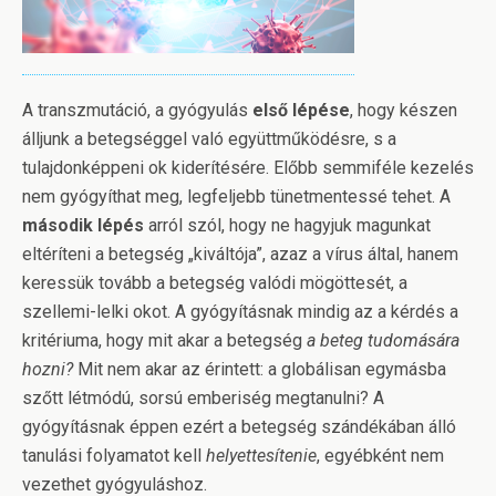
A transzmutáció, a gyógyulás
első lépése
, hogy készen
álljunk a betegséggel való együttműködésre, s a
tulajdonképpeni ok kiderítésére. Előbb semmiféle kezelés
nem gyógyíthat meg, legfeljebb tünetmentessé tehet. A
második lépés
arról szól, hogy ne hagyjuk magunkat
eltéríteni a betegség „kiváltója”, azaz a vírus által, hanem
keressük tovább a betegség valódi mögöttesét, a
szellemi-lelki okot. A gyógyításnak mindig az a kérdés a
kritériuma, hogy mit akar a betegség
a beteg tudomására
hozni?
Mit nem akar az érintett: a globálisan egymásba
szőtt létmódú, sorsú emberiség megtanulni? A
gyógyításnak éppen ezért a betegség szándékában álló
tanulási folyamatot kell
helyettesítenie
, egyébként nem
vezethet gyógyuláshoz.