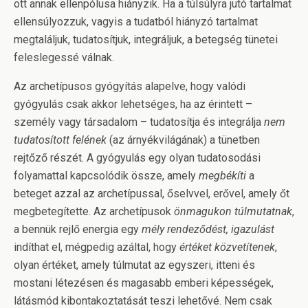
ott annak ellenpólusa hiányzik. Ha a túlsúlyra jutó tartalmat
ellensúlyozzuk, vagyis a tudatból hiányzó tartalmat
megtaláljuk, tudatosítjuk, integráljuk, a betegség tünetei
feleslegessé válnak.
Az archetípusos gyógyítás alapelve, hogy valódi
gyógyulás csak akkor lehetséges, ha az érintett –
személy vagy társadalom – tudatosítja és integrálja
nem
tudatosított felének
(az árnyékvilágának) a tünetben
rejtőző részét. A gyógyulás egy olyan tudatosodási
folyamattal kapcsolódik össze, amely
megbékíti
a
beteget azzal az archetípussal, őselvvel, erővel, amely őt
megbetegítette. Az archetípusok
önmagukon túlmutatnak
,
a bennük rejlő energia egy
mély rendeződést, igazulást
indíthat el, mégpedig azáltal, hogy
értéket közvetítenek
,
olyan értéket, amely túlmutat az egyszeri, itteni és
mostani létezésen és magasabb emberi képességek,
látásmód kibontakoztatását teszi lehetővé. Nem csak