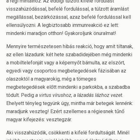
a régi mintáihoz. Az eddigi túlzott kifelé fordulást
visszahúzódással, befelé fordulással, a túlzott áramlást
megállással, bezárkózással, azaz befelé fordulással kell
ellensúlyozni. A legbiztosabb immunreakció ez lett:
mindenki maradjon otthon! Gyakoroljunk önuralmat!
Mennyire természetesen hibás reakció, hogy amit tiltanak,
az ellen lázadunk: két hete szabadidejében még mindenki
a mobiltelefonját vagy a képernyőt bámulta, az elszórt,
egyedi vagy csoportos megbetegedések fázisában az
olaszoktól a magyarokig, még a tömeges
megbetegedések előtt mindenki a parkokba, a szabadba
tódult. Pedig
a virtus vírushoz, a lázadás lázhoz vezet.
Ehelyett tényleg tegyünk úgy, mintha már betegek lennénk:
maradjunk veszteg! Ezért szellemes a régiesnek tűnő
magyar kifejezés: vesztegzár.
Aki visszahúzódik, csökkenti a kifelé fordultságát. Minél