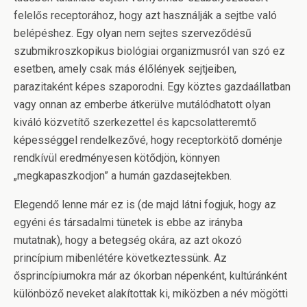
felelős receptorához, hogy azt használják a sejtbe való
belépéshez. Egy olyan nem sejtes szerveződésű
szubmikroszkopikus biológiai organizmusról van szó ez
esetben, amely csak más élőlények sejtjeiben,
parazitaként képes szaporodni. Egy köztes gazdaállatban
vagy onnan az emberbe átkerülve mutálódhatott olyan
kiváló közvetítő szerkezettel és kapcsolatteremtő
képességgel rendelkezővé, hogy receptorkötő doménje
rendkívül eredményesen kötődjön, könnyen
„megkapaszkodjon” a humán gazdasejtekben.
Elegendő lenne már ez is (de majd látni fogjuk, hogy az
egyéni és társadalmi tünetek is ebbe az irányba
mutatnak), hogy a betegség okára, az azt okozó
princípium mibenlétére következtessünk. Az
ősprincípiumokra már az ókorban népenként, kultúránként
különböző neveket alakítottak ki, miközben a név mögötti