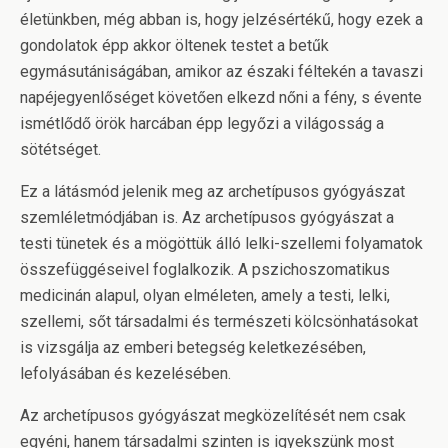
életünkben, még abban is, hogy jelzésértékű, hogy ezek a
gondolatok épp akkor öltenek testet a betűk
egymásutániságában, amikor az északi féltekén a tavaszi
napéjegyenlőséget követően elkezd nőni a fény, s évente
ismétlődő örök harcában épp legyőzi a világosság a
sötétséget.
Ez a látásmód jelenik meg az archetípusos gyógyászat
szemléletmódjában is. Az archetípusos gyógyászat a
testi tünetek és a mögöttük álló lelki-szellemi folyamatok
összefüggéseivel foglalkozik. A pszichoszomatikus
medicinán alapul, olyan elméleten, amely a testi, lelki,
szellemi, sőt társadalmi és természeti kölcsönhatásokat
is vizsgálja az emberi betegség keletkezésében,
lefolyásában és kezelésében.
Az archetípusos gyógyászat megközelítését nem csak
egyéni, hanem társadalmi szinten is igyekszünk most