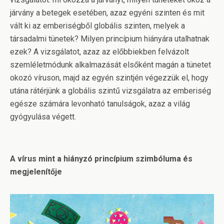
járvány a betegek esetében, azaz egyéni szinten és mit
vált ki az emberiségből globális szinten, melyek a
társadalmi tünetek? Milyen princípium hiányára utalhatnak
ezek? A vizsgálatot, azaz az előbbiekben felvázolt
szemléletmódunk alkalmazását elsőként magán a tünetet
okozó víruson, majd az egyén szintjén végezzük el, hogy
utána rátérjünk a globális szintű vizsgálatra az emberiség
egésze számára levonható tanulságok, azaz a világ
gyógyulása végett.
A vírus mint a hiányzó princípium szimbóluma és
megjelenítője