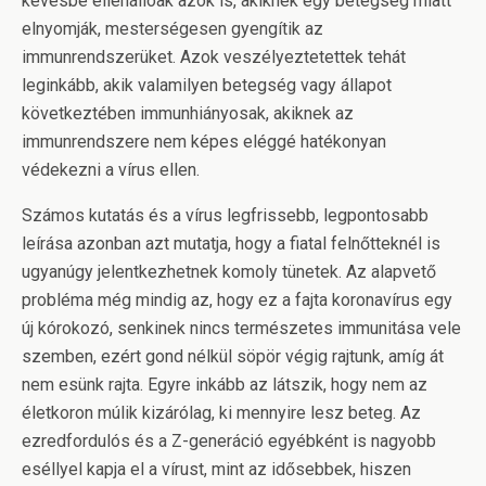
kevésbé ellenállóak azok is, akiknek egy betegség miatt
elnyomják, mesterségesen gyengítik az
immunrendszerüket. Azok veszélyeztetettek tehát
leginkább, akik valamilyen betegség vagy állapot
következtében immunhiányosak, akiknek az
immunrendszere nem képes eléggé hatékonyan
védekezni a vírus ellen.
Számos kutatás és a vírus legfrissebb, legpontosabb
leírása azonban azt mutatja, hogy a fiatal felnőtteknél is
ugyanúgy jelentkezhetnek komoly tünetek. Az alapvető
probléma még mindig az, hogy ez a fajta koronavírus egy
új kórokozó, senkinek nincs természetes immunitása vele
szemben, ezért gond nélkül söpör végig rajtunk, amíg át
nem esünk rajta. Egyre inkább az látszik, hogy nem az
életkoron múlik kizárólag, ki mennyire lesz beteg. Az
ezredfordulós és a Z-generáció egyébként is nagyobb
eséllyel kapja el a vírust, mint az idősebbek, hiszen