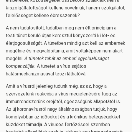
embereket, közösségeket összekötő szálaknak nem a
kiszolgáltatottságot kellene növelniük, hanem szolgálatot,
felelősséget kellene ébresszenek?
A nem tudatosított, tudatban meg nem élt princípium a
testi tünet kerülő útján keresztül kényszeríti ki lét- és
életjogosultságát. A tünetben mindig azt kell az embernek
megélnie és megvalósítania, amit voltaképpen nem akart
megélni.
A tünetek tehát az emberi egyoldalúságot
kompenzálják.
A tünetet a vírus sajátos
hatásmechanizmusával teszi láthatóvá.
Amit a vírusról jelenleg tudunk még, az az, hogy a
szervezetünk reakciója a vírus megjelenésére függ az
immunrendszerünk erejétől, egészségünk állapotától is.
Az új koronavírusról nagy általánosságban tudjuk, hogy
komolyabban az időseket és a krónikus betegségekkel
küzdőket támadja. A vírusos fertőzéssel szemben