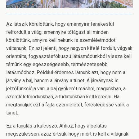
Az látszik körülöttünk, hogy amennyire fenekestül
felfordult a világ, amennyire tótágast áll minden
körülöttünk, annyira kell nekünk is szemléletmódot
váltanunk. Ez azt jelenti, hogy nagyon kifelé fordult, vágyak
orientálta, fogyasztásfókuszú látásmódunkból vissza kell
térnünk egy egészségesebb, természetesebb
látásmódhoz. Például érdemes látnunk azt, hogy nem a
járvány a baj, hanem a járvány a tünet. A járványnak is
jelzőfunkciója van, a baj gyökerét máshol, magunkban, a
szemléletmódunkban, a tudatunkban kell keresni. Ha
megtanuljuk ezt a fajta szemléletet, feleslegessé válik a
tünet.
Ez a tanulás a kulcsszó. Ahhoz, hogy a belátás
megszülessen, azaz értsük, hogy miért is kell a világnak