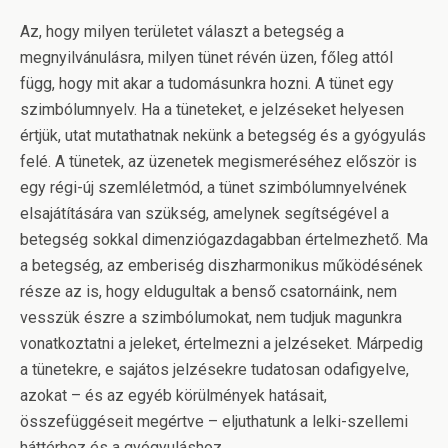
Az, hogy milyen területet választ a betegség a
megnyilvánulásra, milyen tünet révén üzen, főleg attól
függ, hogy mit akar a tudomásunkra hozni. A tünet egy
szimbólumnyelv. Ha a tüneteket, e jelzéseket helyesen
értjük, utat mutathatnak nekünk a betegség és a gyógyulás
felé. A tünetek, az üzenetek megismeréséhez először is
egy régi-új szemléletmód, a tünet szimbólumnyelvének
elsajátítására van szükség, amelynek segítségével a
betegség sokkal dimenziógazdagabban értelmezhető. Ma
a betegség, az emberiség diszharmonikus működésének
része az is, hogy eldugultak a benső csatornáink, nem
vesszük észre a szimbólumokat, nem tudjuk magunkra
vonatkoztatni a jeleket, értelmezni a jelzéseket. Márpedig
a tünetekre, e sajátos jelzésekre tudatosan odafigyelve,
azokat – és az egyéb körülmények hatásait,
összefüggéseit megértve – eljuthatunk a lelki-szellemi
háttérhez és a gyógyuláshoz.