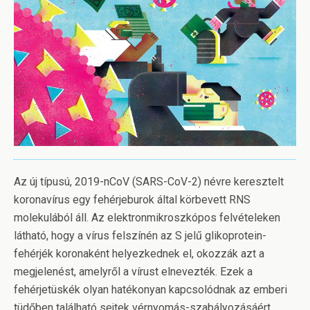
Az új típusú, 2019-nCoV (SARS-CoV-2) névre keresztelt
koronavírus egy fehérjeburok által körbevett RNS
molekulából áll. Az elektronmikroszkópos felvételeken
látható, hogy a vírus felszínén az S jelű glikoprotein-
fehérjék koronaként helyezkednek el, okozzák azt a
megjelenést, amelyről a vírust elnevezték. Ezek a
fehérjetüskék olyan hatékonyan kapcsolódnak az emberi
tüdőben található sejtek vérnyomás-szabályozásáért