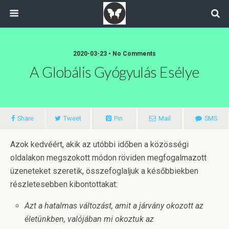
2020-03-23 • No Comments
A Globális Gyógyulás Esélye
Share
Tweet
Pin
Mail
SMS
Azok kedvéért, akik az utóbbi időben a közösségi
oldalakon megszokott módon röviden megfogalmazott
üzeneteket szeretik, összefoglaljuk a későbbiekben
részletesebben kibontottakat:
Azt a hatalmas változást, amit a járvány okozott az
életünkben, valójában mi okoztuk az