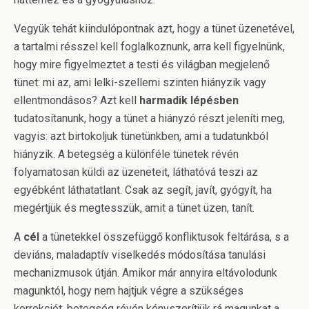
Vegyük tehát kiindulópontnak azt, hogy a tünet üzenetével,
a tartalmi résszel kell foglalkoznunk, arra kell figyelnünk,
hogy mire figyelmeztet a testi és világban megjelenő
tünet: mi az, ami lelki-szellemi szinten hiányzik vagy
ellentmondásos? Azt kell
harmadik lépésben
tudatosítanunk, hogy a tünet a hiányzó részt jeleníti meg,
vagyis: azt birtokoljuk tünetünkben, ami a tudatunkból
hiányzik. A betegség a különféle tünetek révén
folyamatosan küldi az üzeneteit, láthatóvá teszi az
egyébként láthatatlant. Csak az segít, javít, gyógyít, ha
megértjük és megtesszük, amit a tünet üzen, tanít.
A
cél
a tünetekkel összefüggő konfliktusok feltárása, s a
deviáns, maladaptív viselkedés módosítása tanulási
mechanizmusok útján. Amikor már annyira eltávolodunk
magunktól, hogy nem hajtjuk végre a szükséges
korrekciót, betegség révén kényszerítjük rá magunkat a