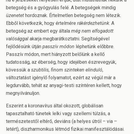
betegség és a gyógyulás felé. A betegségek mindig
üzenetet
hordoznak. Értelmetlen betegség nem létezik.
Ebből következik, hogy értelmére
rákérdezhetünk
. A
betegség az embert egy általa
még nem elfogadott
valósággal
akarja megbarátkoztatni. Segítségével
fejlődésünk útján
passzív módon
léphetünk előbbre.
Passzív módon, mert hiányzott belőlünk a kellő
tudatosság, az éberség, hogy idejében észrevegyük,
kövessük a
szubtilis, finom szinteken elinduló
,
változtatást igénylő folyamatot, ezért az végül már a
legdurvább, tehát az anyagi-testi színtéren kellett, hogy
megnyilvánuljon.
Eszerint a koronavírus által okozott, globálisan
tapasztalható tünetek lelki vagy szellemi túlzás, a
természetestől eltérő, deviáns (a helyes útról – via –
letért), diszharmonikus létmód fizikai manifesztálódásai.