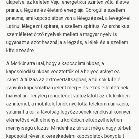
alapelve, az keleten Váju, energetikai szinten váta, illetve
prána, a légzés és életerő energiája. Görögül a szellem
pneuma, ami kapcsolatban van a lélegzéssel, a levegővel.
Latinul lélegezni spirare, a szellem spiritus. Az archaikus
szemléletet őrző nyelvek mellett a magyar nyelv is
ugyanazt a szót használja a légzés, a lélek és a szellem
kifejezésére.
A Merkúr arra utal, hogy a kapcsolatainkban, a
kapcsolódásunkban vesztettük el a helyes arányt és
irányt. A túlzás az extrovertáltságban, a túl sok kifelé
irányuló kapcsolatban jelent meg – és ezek ellentétének
hiányában. Tényleg rengeteget változtatott az életünkben
az internet, a mobiltelefonok nyújtotta telekommunikáció,
valamint a tér, a távolság legyőzésének rendkívül könnyen
elérhetővé vált élménye, a korábban elképzelhetetlen
mennyiségű utazás. Mindehhez társult még a nagy térbeli
kapcsolat révén a kereskedelmi kapcsolatok bonyolult