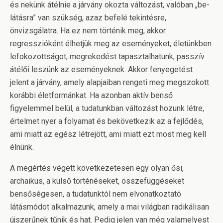
és nekünk átélnie a járvány okozta változást, valóban „be-
látásra” van szükség, azaz befelé tekintésre,
önvizsgálatra. Ha ez nem történik meg, akkor
regresszióként élhetjük meg az eseményeket, életünkben
lefokozottságot, megrekedést tapasztalhatunk, passzív
átélői leszünk az eseményeknek. Akkor fenyegetést
jelent a járvány, amely alapjaiban rengeti meg megszokott
korábbi életformánkat. Ha azonban aktív benső
figyelemmel belül, a tudatunkban változást hozunk létre,
értelmet nyer a folyamat és bekövetkezik az a fejlődés,
ami miatt az egész létrejött, ami miatt ezt most meg kell
élnünk.
A megértés végett következetesen egy olyan ősi,
archaikus, a külső történéseket, összefüggéseket
bensőségesen, a tudatunktól nem elvonatkoztató
látásmódot alkalmazunk, amely a mai világban radikálisan
újszerűnek tűnik és hat. Pedig jelen van még valamelyest