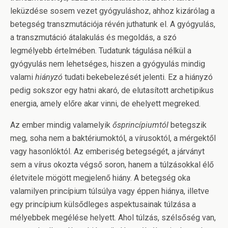
leküzdése sosem vezet gyógyuláshoz, ahhoz kizárólag a
betegség transzmutációja révén juthatunk el. A gyógyulás,
a transzmutáció átalakulás és megoldás, a szó
legmélyebb értelmében. Tudatunk tágulása nélkül a
gyógyulás nem lehetséges, hiszen a gyógyulás mindig
valami
hiányzó
tudati bekebelezését jelenti. Ez a hiányzó
pedig sokszor egy hatni akaró, de elutasított archetipikus
energia, amely előre akar vinni, de ehelyett megreked.
Az ember mindig valamelyik
ősprincípiumtól
betegszik
meg, soha nem a baktériumoktól, a vírusoktól, a mérgektől
vagy hasonlóktól. Az emberiség betegségét, a járványt
sem a vírus okozta végső soron, hanem a túlzásokkal élő
életvitele mögött megjelenő hiány. A betegség oka
valamilyen princípium túlsúlya vagy éppen hiánya, illetve
egy princípium külsődleges aspektusainak túlzása a
mélyebbek megélése helyett. Ahol túlzás, szélsőség van,