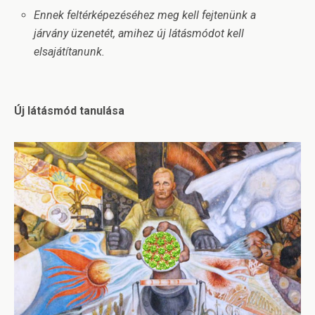
Ennek feltérképezéséhez meg kell fejtenünk a
járvány üzenetét, amihez új látásmódot kell
elsajátítanunk.
Új látásmód tanulása