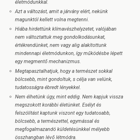
életmódunkkal.
Azt a változást, amit a járvány elért, nekünk
magunktól kellett volna megtenni.
Hiába hirdettünk klímavészhelyzetet, valójában
nem változtattuk meg gondolkodásunkat,
értékrendünket, nem vagy alig alakítottunk
mindennapi életmódunkon, így működésbe lépett
egy megmentő mechanizmus.
Megtapasztalhatjuk, hogy a természet sokkal
bölcsebb, mint gondoltuk, s célja van velünk,
tudatosságra ébredt lényekkel.
Nem élhetünk úgy, mint eddig. Nem kapjuk vissza
megszokott korábbi életünket. Esélyt és
felszólítást kaptunk viszont egy tudatosabb,
bölcsebb, a természettel, egymással és
megfogalmazandó küldetésünkkel mélyebb
összhangban lévő létmódra.