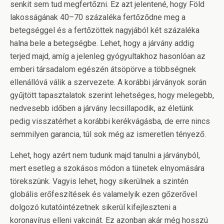
senkit sem tud megfertőzni. Ez azt jelentené, hogy Föld
lakosságának 40–70 százaléka fertőződne meg a
betegséggel és a fertőzöttek nagyjából két százaléka
halna bele a betegségbe. Lehet, hogy a járvány addig
terjed majd, amíg a jelenleg gyógyultakhoz hasonlóan az
emberi társadalom egészén átsöpörve a többségnek
ellenállóvá válik a szervezete. A korábbi járványok során
gyűjtött tapasztalatok szerint lehetséges, hogy melegebb,
nedvesebb időben a járvány lecsillapodik, az életünk
pedig visszatérhet a korábbi kerékvágásba, de erre nincs
semmilyen garancia, túl sok még az ismeretlen tényező.
Lehet, hogy azért nem tudunk majd tanulni a járványból,
mert esetleg a szokásos módon a tünetek elnyomására
törekszünk. Vagyis lehet, hogy sikerülnek a szintén
globális erőfeszítések és valamelyik ezen gőzerővel
dolgozó kutatóintézetnek sikerül kifejleszteni a
koronavírus elleni vakcinát. Ez azonban akár még hosszú