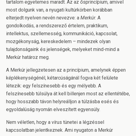
tartalom egyetemes maradt. Az az ősprincípium, amivel
most dolgunk van, a nyugati kultúrkörben korábban
elterjedt nyelven nevén nevezve: a
Merkúr
. A
gondolkodás, a rendszerező értelem, praktikum,
intellektus, szellemesség, kommunikáció, kapcsolat,
mozgékonyság, kereskedelem – mindezek olyan
tulajdonságaink és jelenségek, melyeket mind-mind a
Merkúr határoz meg.
A Merkúr jellegzetesen az a princípium, amelynek éppen
képlékenységénél, kétarcúságánál fogva két felülete
létezik: egy felszínesebb és egy mélyebb. A
felszínesebb túlsúlya át kell billenjen most az ellentétébe,
hogy hosszabb távon helyreálljon a túlzásba esés és
egyoldalúság nyomán elveszített egyensúly.
Nem véletlen, hogy a vírus tünetei a légzéssel
kapcsolatban jelentkeznek. Ami nyugaton a Merkúr