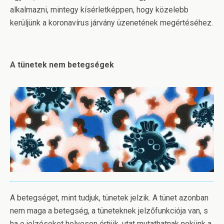
alkalmazni, mintegy kísérletképpen, hogy közelebb
kerüljünk a koronavírus járvány üzenetének megértéséhez.
A tünetek nem betegségek
A betegséget, mint tudjuk, tünetek jelzik. A tünet azonban
nem maga a betegség, a tüneteknek jelzőfunkciója van, s
ha e jelzéseket helyesen értjük, utat mutathatnak nekünk a